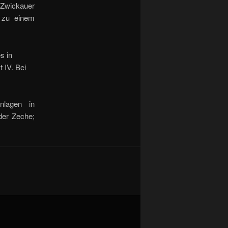
r Zwickauer
t zu einem
s in
 IV. Bei
nlagen in
der Zeche;