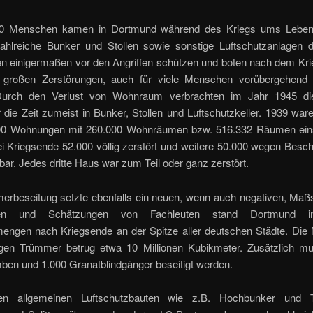
00 Menschen kamen in Dortmund während des Kriegs ums Leben
ahlreiche Bunker und Stollen sowie sonstige Luftschutzanlagen 
en einigermaßen vor den Angriffen schützen und boten nach dem Krie
 großen Zerstörungen, auch für viele Menschen vorübergehend
Durch den Verlust von Wohnraum verbrachten im Jahr 1945 di
die Zeit zumeist in Bunker, Stollen und Luftschutzkeller. 1939 wa
00 Wohnungen mit 260.000 Wohnräumen bzw. 516.332 Räumen eins
i Kriegsende 52.000 völlig zerstört und weitere 50.000 wegen Besc
r. Jedes dritte Haus war zum Teil oder ganz zerstört.
erbeseitung setzte ebenfalls ein neuen, wenn auch negativen, Maß
en und Schätzungen von Fachleuten stand Dortmund i
ngen nach Kriegsende an der Spitze aller deutschen Städte. Die
igen Trümmer betrug etwa 10 Millionen Kubikmeter. Zusätzlich m
ben und 1.000 Granatblindgänger beseitigt werden.
n allgemeinen Luftschutzbauten wie z.B. Hochbunker und Ti