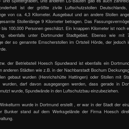
 und Splittergräben, und anderen LS-Bauten gab es auch zahlreich
nderheit ist der größte zivile Luftschutzstollen Deutschlands,
ge von ca. 4,3 Kilometer. Ausgebaut und an andere Stollen ang
 gesamte Stollenlänge 9 Kilometer betragen. Das Fassungsvermöge
 bis 100.000 Personen geschätzt. Ein knappen Kilometer ist noch e
ang, ebenfalls unter Dortmunder Stadtgebiet. Ebenso wie mit
nge der so genannte Emscherstollen im Ortsteil Hörde, der jedoch 
rde.
w. der Betriebsteil Hoesch Spundwand ist ebenfalls ein Dortmund
n anderen Städten wie z.B. in der Nachbarstadt Bochum Deckungs
llen gebaut wurden (Henrichshütte Hattingen) oder Stollen mit Sta
t wurden, darf davon ausgegangen werden, dass gerade in Dor
nutzt wurde, Spundwände in den Luftschutzbau einzubeziehen.
inkelturm wurde in Dortmund erstellt , er war in der Stadt der ein
ser Bunker stand auf dem Werksgelände der Firma Hoesch direk
altung.