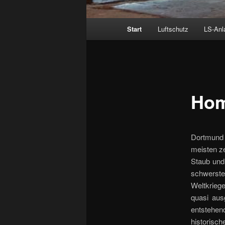
Hauptmenü
Start
Luftschutz
LS-Anl
Ho
Dortmund e
meisten ze
Staub und
schwerste
Weltkrieg
quasi aus
entstehe
historisch