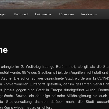
agen
Dortmund
Dokumente
Führungen
Impressum
me
rlangte im 2. Weltkrieg traurige Berühmtheit, sie gilt als die St
rstört wurde; 95 % des Stadtkerns hielt den Angriffen nicht statt und
 Asche. Die schon schwer gezeichnete Stadt wurde am 12.03.19
n konventionellen Luftangriff getroffen, der im gesamten Verlauf d
es jemals gegen eine Stadt in Europa durchgeführt wurde; Dort
gelöscht. Sowohl die damalige britische Militärregierung als auch 
nde Stadtverwaltung dachten darüber nach, die Stadt ausserh
en Kerns wieder neu zu errichten.