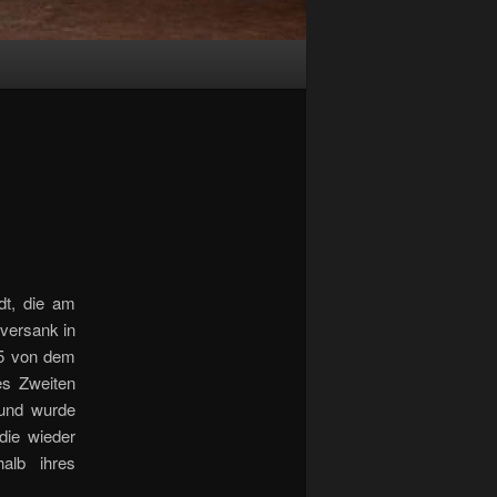
adt, die am
 versank in
45 von dem
es Zweiten
mund wurde
die wieder
alb ihres