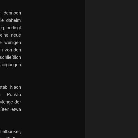
; dennoch
die daheim
g, bedingt
 eine neue
e wenigen
ren von den
chließlich
hädigungen
stab: Nach
n Punkto
 Menge der
ußten etwa
efbunker,