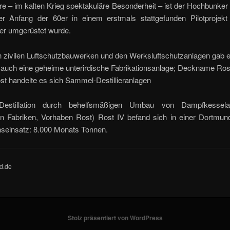
re – im kalten Krieg spektakuläre Besonderheit – ist der Hochbunke
er Anfang der 60er in einem erstmals stattgefunden Pilotprojek
r umgerüstet wurde.
 zivilen Luftschutzbauwerken und den Werksluftschutzanlagen gab e
auch eine geheime unterirdische Fabrikationsanlage; Deckname Rost
st handelte es sich Sammel-Destillieranlagen
-Destillation durch behelfsmäßigen Umbau von Dampfkessela
gten Fabriken, Vorhaben Rost) Rost IV befand sich in einer Dortmun
nseinsatz: 8.000 Monats Tonnen.
d.de
Stolz präsentiert von WordPress