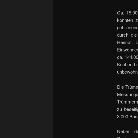
Ca. 15.0
konnten z
geblieben
durch die
Heimat. 
Einwohner 
ca. 144.0
Küchen be
unbewohnba
Die Trümm
Messung
Trümmerme
zu beseit
3.000 Bom
Neben de