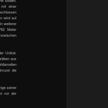
e Stollen.
 mit einer
eschlossen
n wird auf
in weiterer
 762 Meter
inzwischen
er Unikat.
gräben aus
hllamellen
tmund die
zige seiner
t vor der