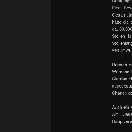
Deckungs-
Eine Beso
Gesamtlän
hätte die
ca. 80.000
Stollen l
Stollenlä
verfüllt wu
Hoesch bz
Während i
Stahllame
ausgebau
Chance ge
Auch ein W
Art. Die
Hauptverw