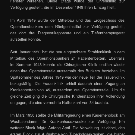
Fenster versehen. Diese Etage wurde der Ohrenklinik zur
Verfügung gestellt, die im Dezember 1948 ihren Einzug hielt.
Im April 1949 wurde der Mittelbau und das Erdgeschoss des
Operationsbunkers dem Röntgeninstitut zur Verfügung gestellt,
das dort drei Diagnostikapparate und ein Tiefentherapiegerät
aufstellen konnte.
Seit Januar 1950 hat die neu eingerichtete Strahlenklinik in dem
Mittelbau des Operationsbunkers 24 Patientenbetten. Ebenfalls
im Sommer 1948 konnte die Chirurgische Klinik endlich wieder
einen ihre Operationssäle ausserhalb des Bunkers beziehen. Im
Spätsommer des Jahres 1949 war der neue Teil der Frauenklinik
bezugsfähig. Die Frauenklinik erhielt dadurch einen Zugang an
Krankenbetten von 45, ausserdem drei Operationssäle. Um die
gleiche Zeit ging die Chirurgische Kinderstation ihrer Vollendung
entgegen, die eine vermehrte Bettenzahl von 34 brachte.
Im März 1950 stellte die Militärregierung einen Kasernenblock am
Westfalendamm für Krankenhauszwecke zur Verfügung. Ein
weiterer Block folgte Anfang April. Die Verwaltung ist dabei, den
ersten Block zur Aufnahme von Tuberkolosekranken, die bisher