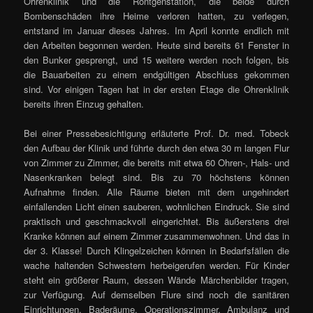
Ohrenklinik und die Röntgenstation, die beide durch
Bombenschäden ihre Heime verloren hatten, zu verlegen,
entstand im Januar dieses Jahres. Im April konnte endlich mit
den Arbeiten begonnen werden. Heute sind bereits 61 Fenster in
den Bunker gesprengt, und 15 weitere werden noch folgen, bis
die Bauarbeiten zu einem endgültigen Abschluss gekommen
sind. Vor einigen Tagen hat in der ersten Etage die Ohrenklinik
bereits ihren Einzug gehalten.
Bei einer Pressebesichtigung erläuterte Prof. Dr. med. Tobeck
den Aufbau der Klinik und führte durch den etwa 30 m langen Flur
von Zimmer zu Zimmer, die bereits mit etwa 60 Ohren-, Hals- und
Nasenkranken belegt sind. Bis zu 70 höchstens können
Aufnahme finden. Alle Räume bieten mit dem ungehindert
einfallenden Licht einen sauberen, wohnlichen Eindruck. Sie sind
praktisch und geschmackvoll eingerichtet. Bis äußerstens drei
Kranke können auf einem Zimmer zusammenwohnen. Und das in
der 3. Klasse! Durch Klingelzeichen können in Bedarfsfällen die
wache haltenden Schwestern herbeigerufen werden. Für Kinder
steht ein größerer Raum, dessen Wände Märchenbilder tragen,
zur Verfügung. Auf demselben Flure sind noch die sanitären
Einrichtungen, Baderäume, Operationszimmer, Ambulanz und