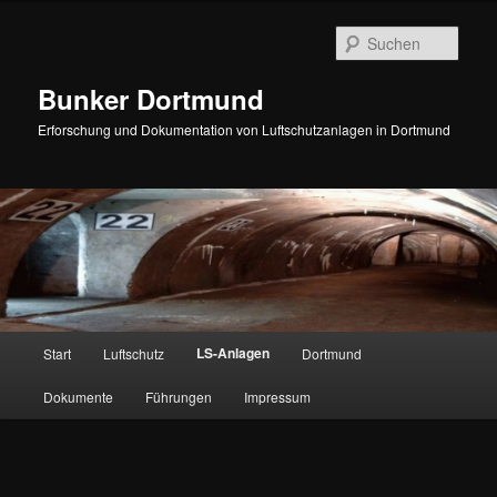
Zum
Inhalt
Such
wechseln
Bunker Dortmund
Erforschung und Dokumentation von Luftschutzanlagen in Dortmund
Hauptmenü
LS-Anlagen
Start
Luftschutz
Dortmund
Dokumente
Führungen
Impressum