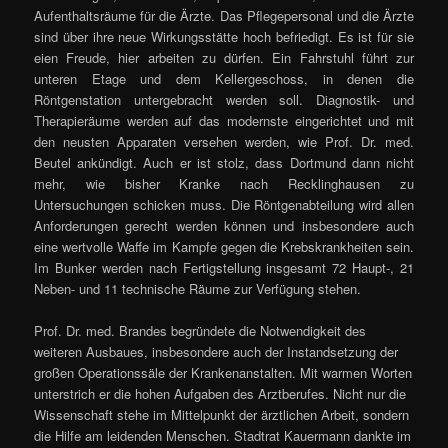
Aufenthaltsräume für die Ärzte. Das Pflegepersonal und die Ärzte
sind über ihre neue Wirkungsstätte hoch befriedigt. Es ist für sie
eien Freude, hier arbeiten zu dürfen. Ein Fahrstuhl führt zur
unteren Etage und dem Kellergeschoss, in denen die
Röntgenstation untergebracht werden soll. Diagnostik- und
Therapieräume werden auf das modernste eingerichtet und mit
den neusten Apparaten versehen werden, wie Prof. Dr. med.
Beutel ankündigt. Auch er ist stolz, dass Dortmund dann nicht
mehr, wie bisher Kranke nach Recklinghausen zu
Untersuchungen schicken muss. Die Röntgenabteilung wird allen
Anforderungen gerecht werden können und insbesondere auch
eine wertvolle Waffe im Kampfe gegen die Krebskrankheiten sein.
Im Bunker werden nach Fertigstellung insgesamt 72 Haupt-, 21
Neben- und 11 technische Räume zur Verfügung stehen.
Prof. Dr. med. Brandes begründete die Notwendigkeit des
weiteren Ausbaues, insbesondere auch der Instandsetzung der
großen Operationssäle der Krankenanstalten. Mit warmen Worten
unterstrich er die hohen Aufgaben des Arztberufes. Nicht nur die
Wissenschaft stehe im Mittelpunkt der ärztlichen Arbeit, sondern
die Hilfe am leidenden Menschen. Stadtrat Kauermann dankte im