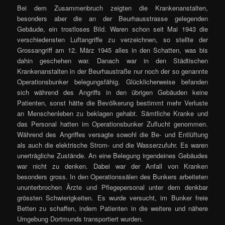
Bei dem Zusammenbruch zeigten die Krankenanstalten,
besonders aber die an der Beurhausstrasse gelegenden
Gebäude, ein trostloses Bild. Waren schon seit Mai 1943 die
verschiedensten Luftangriffe zu verzeichnen, so stellte der
Grossangriff am 12. März 1945 alles in den Schatten, was bis
dahin geschehen war. Danach war in den Städtischen
Krankenanstalten in der Beurhaustraße nur noch der so genannte
Operationsbunker belegungsfähig. Glücklicherweise befanden
sich während des Angriffs in den übrigen Gebäuden keine
Patienten, sonst hätte die Bevölkerung bestimmt mehr Verluste
an Menschenleben zu beklagen gehabt. Sämtliche Kranke und
das Personal hatten im Operationsbunker Zuflucht genommen.
Während des Angriffes versagte sowohl die Be- und Entlüftung
als auch die elektrische Strom- und die Wasserzufuhr. Es waren
unerträgliche Zustände. An eine Belegung irgendeines Gebäudes
war nicht zu denken. Dabei war der Anfall von Kranken
besonders gross. In den Operationssälen des Bunkers arbeiteten
ununterbrochen Ärzte und Pflegepersonal unter dem denkbar
grössten Schwierigkeiten. Es wurde versucht, im Bunker freie
Betten zu schaffen, indem Patienten in die weitere und nähere
Umgebung Dortmunds transportiert wurden.