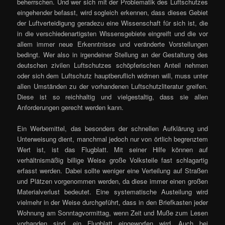
beherrschen. Und wer sich mit der Problematik des Luftschutzes
eingehender befasst, wird sogleich erkennen, dass dieses Gebiet
der Luftverteidigung geradezu eine Wissenschaft für sich ist, die
in die verschiedenartigsten Wissensgebiete eingreift und die vor
allem immer neue Erkenntnisse und veränderte Vorstellungen
bedingt. Wer also in irgendeiner Stellung an der Gestaltung des
deutschen zivilen Luftschutzes schöpferischen Anteil nehmen
oder sich dem Luftschutz hauptberuflich widmen will, muss unter
allen Umständen zu der vorhandenen Luftschutzliteratur greifen.
Diese ist so reichhaltig und vielgestaltig, dass sie allen
Anforderungen gerecht werden kann.
Ein Werbemittel, das besonders der schnellen Aufklärung und
Unterweisung dient, manchmal jedoch nur von örtlich begrenztem
Wert ist, ist das Flugblatt. Mit seiner Hilfe können auf
verhältnismäßig billige Weise große Volksteile fast schlagartig
erfasst werden. Dabei sollte weniger eine Verteilung auf Straßen
und Plätzen vorgenommen werden, da diese immer einen großen
Materialverlust bedeutet. Eine systematische Austeilung wird
vielmehr in der Weise durchgeführt, dass in den Briefkasten jeder
Wohnung am Sonntagvormittag, wenn Zeit und Muße zum Lesen
vorhanden sind, ein Flugblatt eingeworfen wird. Auch bei