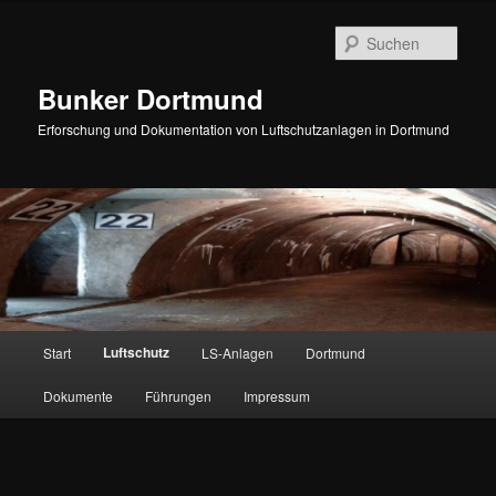
Zum
Inhalt
Such
wechseln
Bunker Dortmund
Erforschung und Dokumentation von Luftschutzanlagen in Dortmund
Hauptmenü
Luftschutz
Start
LS-Anlagen
Dortmund
Dokumente
Führungen
Impressum