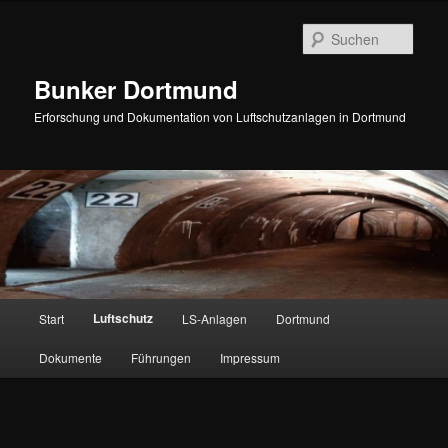
Zum
Inhalt
Such
wechseln
Bunker Dortmund
Erforschung und Dokumentation von Luftschutzanlagen in Dortmund
Hauptmenü
Luftschutz
Start
LS-Anlagen
Dortmund
Dokumente
Führungen
Impressum