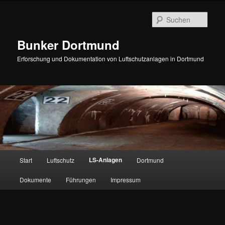
Zum
Inhalt
Such
wechseln
Bunker Dortmund
Erforschung und Dokumentation von Luftschutzanlagen in Dortmund
Hauptmenü
LS-Anlagen
Start
Luftschutz
Dortmund
Dokumente
Führungen
Impressum