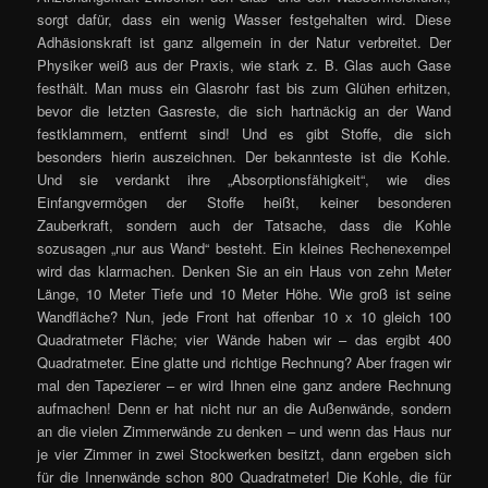
sorgt dafür, dass ein wenig Wasser festgehalten wird. Diese
Adhäsionskraft ist ganz allgemein in der Natur verbreitet. Der
Physiker weiß aus der Praxis, wie stark z. B. Glas auch Gase
festhält. Man muss ein Glasrohr fast bis zum Glühen erhitzen,
bevor die letzten Gasreste, die sich hartnäckig an der Wand
festklammern, entfernt sind! Und es gibt Stoffe, die sich
besonders hierin auszeichnen. Der bekannteste ist die Kohle.
Und sie verdankt ihre „Absorptionsfähigkeit“, wie dies
Einfangvermögen der Stoffe heißt, keiner besonderen
Zauberkraft, sondern auch der Tatsache, dass die Kohle
sozusagen „nur aus Wand“ besteht. Ein kleines Rechenexempel
wird das klarmachen. Denken Sie an ein Haus von zehn Meter
Länge, 10 Meter Tiefe und 10 Meter Höhe. Wie groß ist seine
Wandfläche? Nun, jede Front hat offenbar 10 x 10 gleich 100
Quadratmeter Fläche; vier Wände haben wir – das ergibt 400
Quadratmeter. Eine glatte und richtige Rechnung? Aber fragen wir
mal den Tapezierer – er wird Ihnen eine ganz andere Rechnung
aufmachen! Denn er hat nicht nur an die Außenwände, sondern
an die vielen Zimmerwände zu denken – und wenn das Haus nur
je vier Zimmer in zwei Stockwerken besitzt, dann ergeben sich
für die Innenwände schon 800 Quadratmeter! Die Kohle, die für