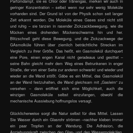
Parfümdampf, sie es Chlor oder Tränengas, merken wir auch in
geringer Konzentration – selbst wenn nur sehr wenig Moleküle
vorhanden sind. Der Grund ist von der Physik schon seit langer
Zeit erkannt worden. Die Moleküle eines Gases sind nicht still
und ruhig – sie tanzen in rasender Zickzackbewegung, wie die
Mücken eines drohenden Mückenschwarms hin und her.
Blitzschnell geht diese Bewegung, und die Zickzackwege der
GAsmolküle führen über ziemlich beträchtliche Strecken im
Vergleich zu ihrer Größe. Das heißt, ein Gasmolekül durchquert
eine Pore, einen engen Kanal nicht geradeaus und gesittet –
seine Bahn gleicht mehr dem Weg eines Betrunkenen in enger
Straße, der von einer Seite zur anderen schwankt und wieder und
wieder an die Wand stößt. Gäbe es ein Mittel, das Gasmolekül
an der Wand festzuhalten, die Wand gleichsam mit „Gasleim“ zu
versehen – dann eröffnet sich eine Möglichkeit, auch die
winzigen Gasmoleküle selbst einzufangen, obwohl die
mechanische Aussiebung hoffnungslos versagt.
Glücklicherweise sorgt die Natur selbst für dies Mittel. Lassen
Sie Wasser durch ein Glasrohr strömen –nachher kleben immer
ein paar Tropfen an der Wandung. Die Adhäsion, die
Anziehungskraft zwischen den Glas- und den Wassermolekülen,