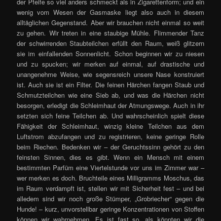
der Pfeife so viel anders schmeckt als in Zigarettenform; und ein
wenig vom Wesen der Gasmaske liegt also auch in diesem
alltäglichen Gegenstand. Aber wir brauchen nicht einmal so weit
zu gehen. Wir treten in eine staubige Mühle. Flimmender Tanz
der schwirrenden Staubteilchen erfüllt den Raum, weiß glitzern
sie im einfallenden Sonnenlicht. Schon beginnen wir zu niesen
und zu spucken; wir merken auf einmal, auf drastische und
unangenehme Weise, wie segensreich unsere Nase konstruiert
ist. Auch sie ist ein Filter. Die feinen Härchen fangen Staub und
Schmutzteilchen wie eine Sieb ab, und was die Härchen nicht
besorgen, erledigt die Schleimhaut der Atmungswege. Auch in ihr
setzten sich feine Teilchen ab. Und wahrscheinlich spielt diese
Fähigkeit der Schleimhaut, winzig kleine Teilchen aus dem
Luftstrom abzufangen und zu registrieren, keine geringe Rolle
beim Riechen. Bedenken wir – der Geruchtssinn gehört zu den
feinsten Sinnen, dies es gibt. Wenn ein Mensch mit einem
bestimmten Parfüm eine Viertelstunde vor uns im Zimmer war –
wer merken es doch. Bruchteile eines Milligramms Moschus, das
im Raum verdampft ist, stellen wir mit Sicherheit fest – und bei
alledem sind wir noch große Stümper, „Grobriecher“ gegen die
Hunde! – kurz, unvorstellbar geringe Konzentrationen von Stoffen
können wir wahrnehmen. Es ist fast so, als könnten wir die