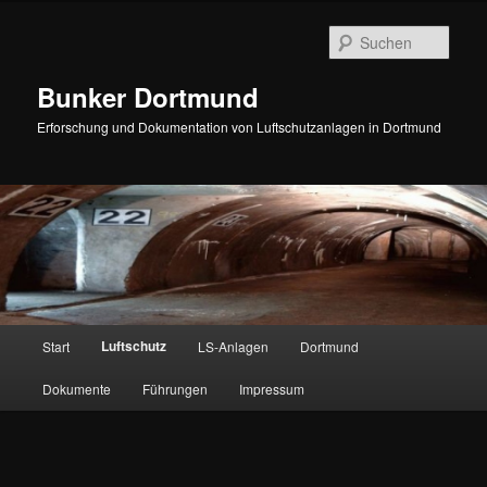
Zum
Inhalt
Such
wechseln
Bunker Dortmund
Erforschung und Dokumentation von Luftschutzanlagen in Dortmund
Hauptmenü
Luftschutz
Start
LS-Anlagen
Dortmund
Dokumente
Führungen
Impressum