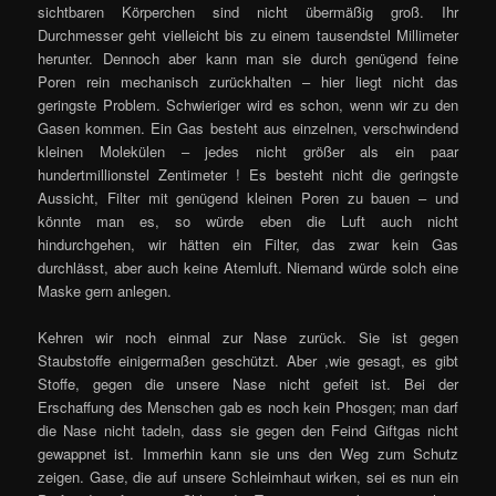
sichtbaren Körperchen sind nicht übermäßig groß. Ihr
Durchmesser geht vielleicht bis zu einem tausendstel Millimeter
herunter. Dennoch aber kann man sie durch genügend feine
Poren rein mechanisch zurückhalten – hier liegt nicht das
geringste Problem. Schwieriger wird es schon, wenn wir zu den
Gasen kommen. Ein Gas besteht aus einzelnen, verschwindend
kleinen Molekülen – jedes nicht größer als ein paar
hundertmillionstel Zentimeter ! Es besteht nicht die geringste
Aussicht, Filter mit genügend kleinen Poren zu bauen – und
könnte man es, so würde eben die Luft auch nicht
hindurchgehen, wir hätten ein Filter, das zwar kein Gas
durchlässt, aber auch keine Atemluft. Niemand würde solch eine
Maske gern anlegen.
Kehren wir noch einmal zur Nase zurück. Sie ist gegen
Staubstoffe einigermaßen geschützt. Aber ,wie gesagt, es gibt
Stoffe, gegen die unsere Nase nicht gefeit ist. Bei der
Erschaffung des Menschen gab es noch kein Phosgen; man darf
die Nase nicht tadeln, dass sie gegen den Feind Giftgas nicht
gewappnet ist. Immerhin kann sie uns den Weg zum Schutz
zeigen. Gase, die auf unsere Schleimhaut wirken, sei es nun ein