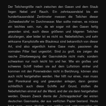
Der Teilchengröße nach zwischen den Gasen und dem Staub
liegen Nebel und Rauch. Ein zehntausendstel bis ein
hunderttausendstel Zentimeter messen die Teilchen dieser
„Schwebestoffe“ im Durchmesser. Man sollte meinen, es müsse
ein leichtes sein, nun, da wir sogar mit den Gasen fertig
geworden sind, auch diese größeren und trägeren Teilchen
abzufangen, aber leider ist es nicht so. Nebelteilchen, und sehr
wirksame Kampfstoffe wie Blaukreuz sind bekanntlich von dieser
Art, sind also eigentlich keine Gase mehr, passieren die
normalen Filter fast ungestört. Sind zu groß, sie zeigen die
rasche Zitterbewegung der Gasmoleküle nicht mehr, sondern
schwanken nur noch leicht hin und her. Wie ein großes und
schweres Schiff treiben sie auf dem Luftstrom einher und
kommen mit den Porenwänden nicht in Berührung, können also
auch nicht festgehalten werden. Hier hilft nur eines, man muss
den Porenkanal eng und gewunden anlegen, dann geraten
schließlich auch diese Schiffe auf Grund, stoßen die
Nebelteilchen einmal auf die Wand, and der sie dann festgehalten
werden. Diesem Zweck diente der „Schnappdeckel“ der ersten
deutschen Gasmaske, der aus verfilzten Papier bestand. Heute
baut man, ganz ähnlich, nur größer und wirkungsvoller ein