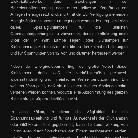
Elektrizitätswerke durch Stockungen in der
Betriebsstoffversorgung oder durch teilweise Zerstörung der
Anlagen herabgesetzt wird, muß mit der zur Verfügung stehenden
Energie äußerst sparsam umgegangen werden. Es empfiehlt sich
daher, Spezialglühlampen für die üblichen
Gebrauchtsspannungen zu verwenden, deren Lichtleistung noch
unter der 14 Watt Lampe liegen, oder Glühlampen für
Kleinspannung zu benutzen, die bis zu den kleinsten Leistungen
und für Spannungen von 12 Volt und darunter hergestellt werden.
Neben der Energieersparnis liegt der große Vorteil dieser
Kleinlampen darin, daß sie verhältnismäßig preiswert,
widersstandsfähig und in einfacher Weise benutzbar sind. Ein
weiterer Vorzug ist, daß sie mit einem kleinen Abblendeschirm
versehen werden können, wodurch eine Abschirmung des ganzen
Beleuchtungskörpers überflüssig wird.
In allen Fällen, in denen die Möglichkeit für die
Spannungsablenkung und für das Auswechseln der Glühlampen
oder Glühkörper nicht gegeben ist, kann die Leuchtwirkung von
Lichtquellen durch Vorschalten von Filtern herabgesetzt werden.
Hierfür kommen feingelochte Blechsiebe, engmaschige