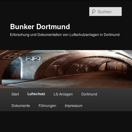
Zum
Inhalt
Such
wechseln
Bunker Dortmund
Erforschung und Dokumentation von Luftschutzanlagen in Dortmund
Hauptmenü
Luftschutz
Start
LS-Anlagen
Dortmund
Dokumente
Führungen
Impressum