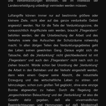
und Verkehrsstörungen eintreten, die im Interesse der
Landesverteidigung unbedingt vermieden werden müssen.
Luftangriffe können immer nur auf bestimmte größere oder
kleinere Ziele, nicht aber auf das ganze verdunkelte Gebiet
angesetzt werden. Nur für die Teile der Verdunklungszone, die
voraussichtlich Angriffsziele sein werden, braucht „Fliegeralarm“
befohlen werden, der die Unterbrechung der Arbeit und des
Verkehrs sowie das Aufsuchen der Schutzräume notwendig
macht. In allen übrigen Teilen des Verdunklungsgebietes geht
das Leben seinen gewohnten Gang. Daraus ergibt sich die
Tatsache, daß die „Verdunklung“ nicht gleichbedeutend ist mit
„Fliegeralarm“ und auch den „Fliegeralarm“ nicht nach sich zu
ziehen braucht. Würde schon bei Unordnung der „Verdunklung“
die Arbeit in den Betrieben und der Verkehr eingestellt werden,
dann wäre einem Gegner seine Absicht, die industrielle
Erzeugung und das wirtschaftliche Leben zu stören und
lahmzulegen, schon zum großen Teil geglückt, ohne eine einzige
Bombe abgeworfen zu haben. Durch die Regelung der
„eingeschränkten Beleuchtung“ und der „Verdunklung“ ist also die
Gewähr dafür gegeben, daß alle unvermeidlichen
Beeinträchtigungen und Hemmungen auf daß Mindestmaß