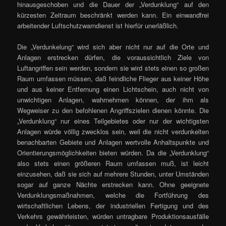
hinausgeschoben und die Dauer der „Verdunklung“ auf den
kürzesten Zeitraum beschränkt werden kann. Ein einwandfrei
arbeitender Luftschutzwarndienst ist hierfür unerläßlich.
Die „Verdunkelung“ wird sich aber nicht nur auf die Orte und
Anlagen erstrecken dürfen, die voraussichtlich Ziele von
Luftangriffen sein werden, sondern sie wird stets einen so großen
Raum umfassen müssen, daß feindliche Flieger aus keiner Höhe
und aus keiner Entfernung einen Lichtschein, auch nicht von
unwichtigen Anlagen, wahrnehmen können, der ihm als
Wegweiser zu den befohlenen Angriffszielen dienen könnte. Die
„Verdunklung“ nur eines Teilgebietes oder nur der wichtigsten
Anlagen würde völlig zwecklos sein, weil die nicht verdunkelten
benachbarten Gebiete und Anlagen wertvolle Anhaltspunkte und
Orientierungsmöglichkeiten bieten würden. Da die „Verdunklung“
also stets einen größeren Raum umfassen muß, ist leicht
einzusehen, daß sie sich auf mehrere Stunden, unter Umständen
sogar auf ganze Nächte erstrecken kann. Ohne geeignete
Verdunklungsmaßnahmen, welche die Fortführung des
wirtschaftlichen Lebens, der industriellen Fertigung und des
Verkehrs gewährleisten, würden untragbare Produktionsausfälle