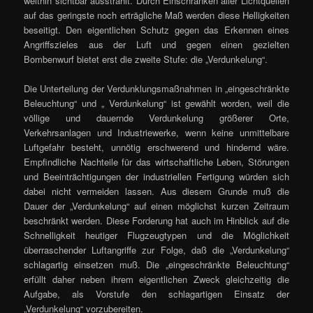
weithin sichtbar ausstrahlt. Durch Einschränken aller Lichtquellen
auf das geringste noch erträgliche Maß werden diese Helligkeiten
beseitigt. Den eigentlichen Schutz gegen das Erkennen eines
Angriffszieles aus der Luft und gegen einen gezielten
Bombenwurf bietet erst die zweite Stufe: die „Verdunkelung“.
Die Unterteilung der Verdunklungsmaßnahmen in „eingeschränkte
Beleuchtung“ und „ Verdunkelung“ ist gewählt worden, weil die
völlige und dauernde Verdunkelung größerer Orte,
Verkehrsanlagen und Industriewerke, wenn keine unmittelbare
Luftgefahr besteht, unnötig erschwerend und hindernd wäre.
Empfindliche Nachteile für das wirtschaftliche Leben, Störungen
und Beeinträchtigungen der industriellen Fertigung würden sich
dabei nicht vermeiden lassen. Aus diesem Grunde muß die
Dauer der „Verdunkelung“ auf einen möglichst kurzen Zeitraum
beschränkt werden. Diese Forderung hat auch im Hinblick auf die
Schnelligkeit heutiger Flugzeugtypen und die Möglichkeit
überraschender Luftangriffe zur Folge, daß die „Verdunkelung“
schlagartig einsetzen muß. Die „eingeschränkte Beleuchtung“
erfüllt daher neben ihrem eigentlichen Zweck gleichzeitig die
Aufgabe, als Vorstufe den schlagartigen Einsatz der
„Verdunkelung“ vorzubereiten.