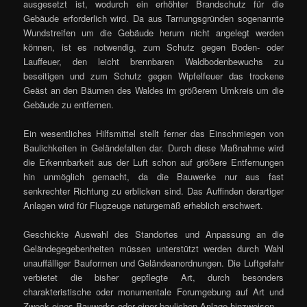
ausgesetzt ist, wodurch ein erhöhter Brandschutz für die
Gebäude erforderlich wird. Da aus Tarnungsgründen sogenannte
Wundstreifen um die Gebäude herum nicht angelegt werden
können, ist es notwendig, zum Schutz gegen Boden- oder
Lauffeuer, den leicht brennbaren Waldbodenbewuchs zu
beseitigen und zum Schutz gegen Wipfelfeuer das trockene
Geäst an den Bäumen des Waldes im größerem Umkreis um die
Gebäude zu entfernen.
Ein wesentliches Hilfsmittel stellt ferner das Einschmiegen von
Baulichkeiten in Geländefalten dar. Durch diese Maßnahme wird
die Erkennbarkeit aus der Luft schon auf größere Entfernungen
hin unmöglich gemacht, da die Bauwerke nur aus fast
senkrechter Richtung zu erblicken sind. Das Auffinden derartiger
Anlagen wird für Flugzeuge naturgemäß erheblich erschwert.
Geschickte Auswahl des Standortes und Anpassung an die
Geländegegebenheiten müssen unterstützt werden durch Wahl
unauffälliger Bauformen und Geländeanordnungen. Die Luftgefahr
verbietet die bisher gepflegte Art, durch besonders
charakteristische oder monumentale Forumgebung auf Art und
Zweck eines Bauwerks oder einer baulichen Anlage hinzweisen.