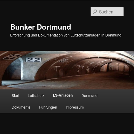
Zum
Inhalt
Such
wechseln
Bunker Dortmund
Erforschung und Dokumentation von Luftschutzanlagen in Dortmund
Hauptmenü
LS-Anlagen
Start
Luftschutz
Dortmund
Dokumente
Führungen
Impressum