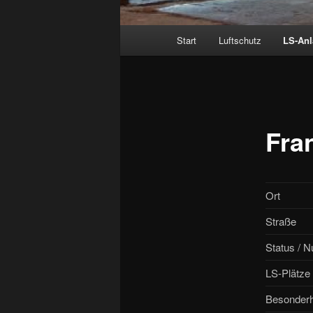
Hauptmenü
Start
Luftschutz
LS-An
Fra
Ort
Straße
Status / N
LS-Plätze
Besonderh