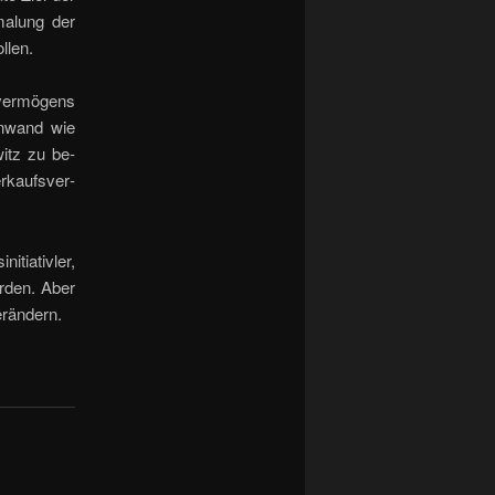
malung der
llen.
svermögens
onwand wie
itz zu be­
rkaufsver­
itiativler,
erden. Aber
rän­dern.