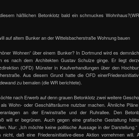
diesem häßlichen Betonklotz bald ein schmuckes Wohnhaus?(WR-
will auf altem Bunker an der Wittelsbacherstraße Wohnung bauen
höner Wohnen“ über einem Bunker? In Dortmund wird es demnäch
n es nach dem Architekten Gustav Schulze ginge. Er liegt derze
zdirektion (OFD) Münster in Kaufverhandlungen über den Hochbun
cherstraße. Aus diesem Grund hatte die OFD einerFriedensinitiativ
dewand zu bemalen (die WR berichtete).
öchte nach Erwerb auf denn grauen Betonklotz zwei weitere Gesch
 als Wohn- oder Geschäftsräume nutzbar machen. Ähnliche Pläne 
eranlagen an der Erwinstraße und der Ruhrallee. Den Betonb
ß will er begrünen. Auch gegen eine grafische Gestaltung hätte
n. Nur: „Ich möchte keine politische Aussage in der Darstellung.“
n nicht, daß eine Friedensinitiative-diese Aktion vornehmen will. 