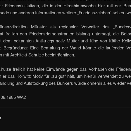
r Friedensinitiativen, die in der Hiroshimawo­che hier mit der Be
ade und anderen In­formationen weitere „Friedenszeichen“ setzen wo
inanzdirektion Münster als regionaler Verwal­ter des „Bunde
at freilich den Frie­densdemonstranten bislang untersagt, die Bet
it dem bekannten Antikriegsmotiv Mutter und Kind von Käthe Kollw
e Begründung: Eine Bemalung der Wand könnte die laufenden Ve
 mit Architekt Schulze beeinträchtigen.
ulze freilich hat keine Einwände gegen das Vor­haben der Friedensin
er das Kollwitz­ Motiv für „zu gut“ hält, um hierfür verwendet zu w
ndlung und Aufstockung des Bunkers wür­de ohnehin alles wieder ve
0.08.1985 WAZ
7