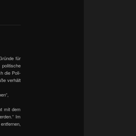
 Gründe für
politische
h die Poli­
aße verhält
ben“,
nt mit dem
werden.“ Im
entfernen,