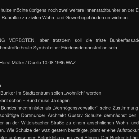
ulze möchte übri­gens noch zwei weitere Innen­stadtbunker an der E
r Ruhrallee zu zi­vilen Wohn- und Gewerbege­bäuden umwidmen.
 VERBOTEN, aber trotzdem soll die triste Bunkerfas­sa
herstraße heute Symbol einer Friedens­demonstration sein.
Horst Müller / Quelle 10.08.1985 WAZ
5
 Bunker Im Stadtzentrum sollen „wohnlich“ werden
 plant schon – Bund muss Ja sagen
Bundesinnenminister als „Vermögensverwalter“ seine Zustimmung 
eschäftigte Dortmunder Architekt Gustav Schulze demnächst den 
er an der Wittelsbacher Straße zu einem ansehnlichen Wohn­- un
n. Wie Schulze der waz gestern bestä­tigte, plant er eine Aufstock
ter umfas­senden Betonklotzes um zwei Etagen. Der Bunker ist heut