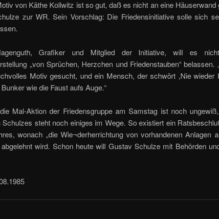
otiv von Käthe Kollwitz ist so gut, daß es nicht an eine Häuserwand 
hulze zur WR. Sein Vorschlag: Die Friedensinitiative solle sich se
assen.
agenguth, Grafiker und Mitglied der Initiative, will es nich
rstellung „von Sprüchen, Herzchen und Friedenstauben“ belassen. 
uchvolles Motiv gesucht, und ein Mensch, der schwört ,Nie wieder K
 Bunker wie die Faust aufs Auge.“
 die Mal-Aktion der Friedensgruppe am Samstag ist noch ungewiß
 Schulzes steht noch einiges im Wege. So existiert ein Ratsbeschl
hres, wonach „die Wie¬derherrichtung von vorhandenen Anlagen 
 abgelehnt wird. Schon heute will Gustav Schulze mit Behörden und
.08.1985