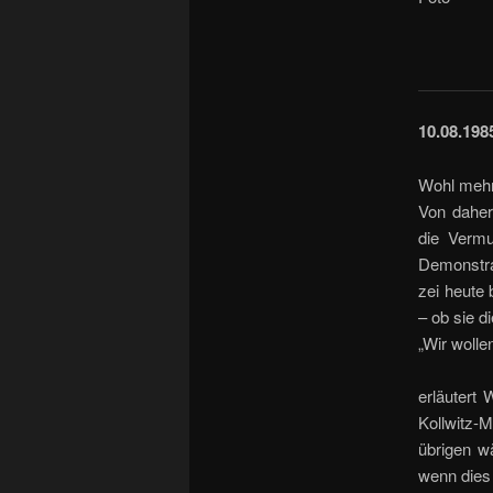
10.08.198
Wohl mehr
Von daher 
die Vermu
Demonstrat
zei heute 
– ob sie d
„Wir wolle
erläutert
Kollwitz-M
übrigen w
wenn dies