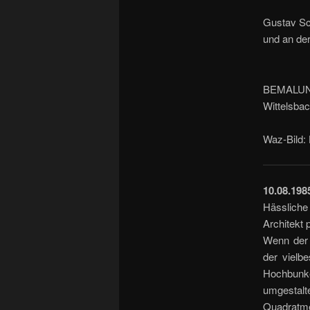
Gustav Sch
und an de
BEMALUNG
Wittelsbac
Waz-Bild: 
10.08.198
Hässliche
Architekt
Wenn der 
der vielb
Hochbun­k
umgestalte
Quadratme