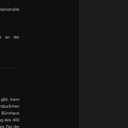
rwinstra­ße
de an der
gibt, kann
hässlichen
d Bürohaus
ung des 400
e Ziel der