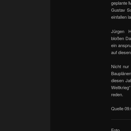
geplante M
Gustav Sc
einfallen l
Jürgen H
bloßen Da
ein anspr
auf diesen
Nicht nur
Bauplänen
diesen Ja
Weltkrieg“
reden.
Quelle 09
Foto