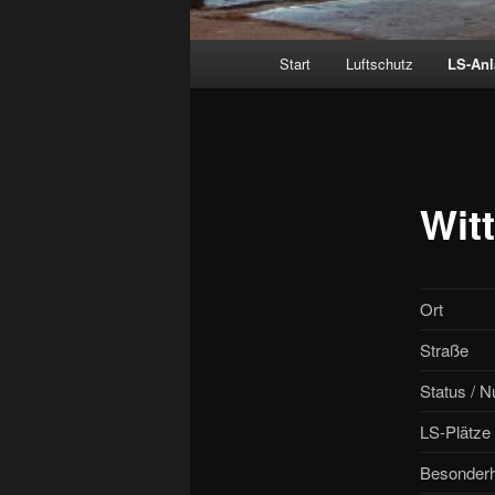
Hauptmenü
Start
Luftschutz
LS-An
Wit
Ort
Straße
Status / N
LS-Plätze
Besonderh