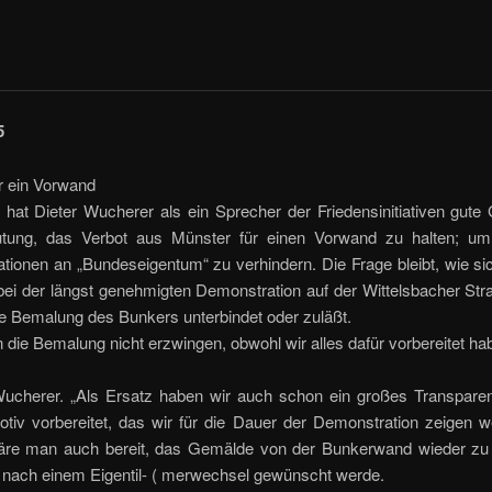
5
 ein Vorwand
hat Dieter Wuche­rer als ein Sprecher der Frie­densinitiativen gute
tung, das Verbot aus Münster für einen Vor­wand zu halten; um 
ionen an „Bundes­eigentum“ zu verhindern. Die Frage bleibt, wie sic
bei der längst geneh­migten Demonstration auf der Wittelsbacher Str
ie Bemalung des Bun­kers unterbindet oder zuläßt.
n die Bemalung nicht erzwingen, obwohl wir alles dafür vorbereitet ha
 Wucherer. „Als Er­satz haben wir auch schon ein großes Transpare
otiv vorbereitet, das wir für die Dauer der De­monstration zeigen 
äre man auch be­reit, das Gemälde von der Bun­kerwand wieder zu 
 nach einem Eigentil- ( merwechsel gewünscht werde.