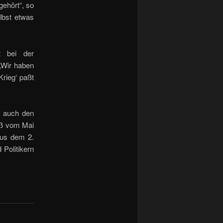
gehört“, so
lbst etwas
t bei der
„Wir haben
rieg‘ paßt
, auch den
uß vom Mai
aus dem 2.
 Politikern