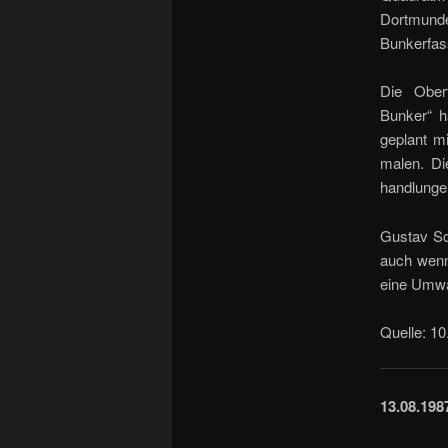
Dortmunde
Bunkerfass
Die Oberf
Bunker“ h
geplant m
malen. Di
handlungen
Gustav Sch
auch wenn 
eine Umwa
Quelle: 1
13.08.198