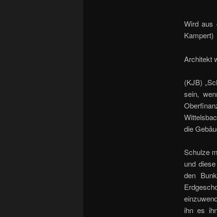
Wird aus 
Kampert)
Architekt 
(KJB) „Sc
sein, wen
Oberfinan
Wittelsba
die Gebäu
Schulze m
und diese
den Bunk
Erdgescho
einzuwende
ihn es ih