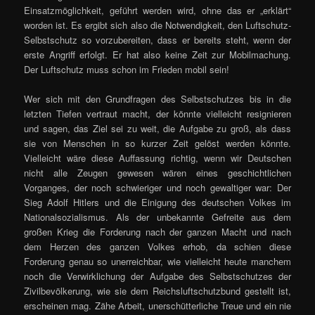
Einsatzmöglichkeit, geführt werden wird, ohne das er „erklärt“
worden ist. Es ergibt sich also die Notwendigkeit, den Luftschutz-
Selbstschutz so vorzubereiten, dass er bereits steht, wenn der
erste Angriff erfolgt. Er hat also keine Zeit zur Mobilmachung.
Der Luftschutz muss schon im Frieden mobil sein!
Wer sich mit den Grundfragen des Selbstschutzes bis in die
letzten Tiefen vertraut macht, der könnte vielleicht resignieren
und sagen, das Ziel sei zu weit, die Aufgabe zu groß, als dass
sie von Menschen in so kurzer Zeit gelöst werden könnte.
Vielleicht wäre diese Auffassung richtig, wenn wir Deutschen
nicht alle Zeugen gewesen wären eines geschichtlichen
Vorganges, der noch schwieriger und noch gewaltiger war: Der
Sieg Adolf Hitlers und die Einigung des deutschen Volkes im
Nationalsozialismus. Als der unbekannte Gefreite aus dem
großen Krieg die Forderung nach der ganzen Macht und nach
dem Herzen des ganzen Volkes erhob, da schien diese
Forderung genau so unerreichbar, wie vielleicht heute manchem
noch die Verwirklichung der Aufgabe des Selbstschutzes der
Zivilbevölkerung, wie sie dem Reichsluftschutzbund gestellt ist,
erscheinen mag. Zähe Arbeit, unerschütterliche Treue und ein nie