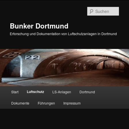
Zum
Inhalt
Such
wechseln
Bunker Dortmund
Erforschung und Dokumentation von Luftschutzanlagen in Dortmund
Hauptmenü
Luftschutz
Start
LS-Anlagen
Dortmund
Dokumente
Führungen
Impressum