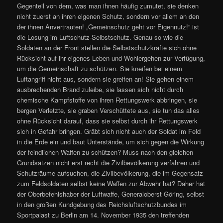
Gegenteil von dem, was man ihnen häufig zumutet, sie denken
nicht zuerst an ihren eigenen Schutz, sondern vor allem an den
der ihnen Anvertrauten! „Gemeinschutz geht vor Eigennutz!“ ist
die Losung im Luftschutz-Selbstschutz. Genau so wie die
Soldaten an der Front stellen die Selbstschutzkräfte sich ohne
Rücksicht auf ihr eigenes Leben und Wohlergehen zur Verfügung,
um die Gemeinschaft zu schützen. Sie kneifen bei einem
Luftangriff nicht aus, sondern sie greifen an! Sie gehen einem
ausbrechenden Brand zuleibe, sie lassen sich nicht durch
chemische Kampfstoffe von ihren Rettungswerk abbringen, sie
bergen Verletzte, sie graben Verschüttete aus, sie tun das alles
ohne Rücksicht darauf, dass sie selbst durch ihr Rettungswerk
sich in Gefahr bringen. Gräbt sich nicht auch der Soldat im Feld
in die Erde ein und baut Unterstände, um sich gegen die Wirkung
der feindlichen Waffen zu schützen? Muss nach den gleichen
Grundsätzen nicht erst recht die Zivilbevölkerung verfahren und
Schutzräume aufsuchen, die Zivilbevölkerung, die im Gegensatz
zum Feldsoldaten selbst keine Waffen zur Abwehr hat? Daher hat
der Oberbefehlshaber der Luftwaffe, Generaloberst Göring, selbst
in den großen Kundgebung des Reichsluftschutzbundes im
Sportpalast zu Berlin am 14. November 1935 den treffenden