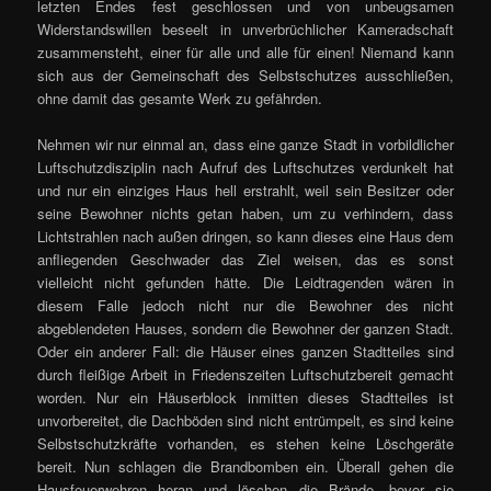
letzten Endes fest geschlossen und von unbeugsamen
Widerstandswillen beseelt in unverbrüchlicher Kameradschaft
zusammensteht, einer für alle und alle für einen! Niemand kann
sich aus der Gemeinschaft des Selbstschutzes ausschließen,
ohne damit das gesamte Werk zu gefährden.
Nehmen wir nur einmal an, dass eine ganze Stadt in vorbildlicher
Luftschutzdisziplin nach Aufruf des Luftschutzes verdunkelt hat
und nur ein einziges Haus hell erstrahlt, weil sein Besitzer oder
seine Bewohner nichts getan haben, um zu verhindern, dass
Lichtstrahlen nach außen dringen, so kann dieses eine Haus dem
anfliegenden Geschwader das Ziel weisen, das es sonst
vielleicht nicht gefunden hätte. Die Leidtragenden wären in
diesem Falle jedoch nicht nur die Bewohner des nicht
abgeblendeten Hauses, sondern die Bewohner der ganzen Stadt.
Oder ein anderer Fall: die Häuser eines ganzen Stadtteiles sind
durch fleißige Arbeit in Friedenszeiten Luftschutzbereit gemacht
worden. Nur ein Häuserblock inmitten dieses Stadtteiles ist
unvorbereitet, die Dachböden sind nicht entrümpelt, es sind keine
Selbstschutzkräfte vorhanden, es stehen keine Löschgeräte
bereit. Nun schlagen die Brandbomben ein. Überall gehen die
Hausfeuerwehren heran und löschen die Brände, bevor sie