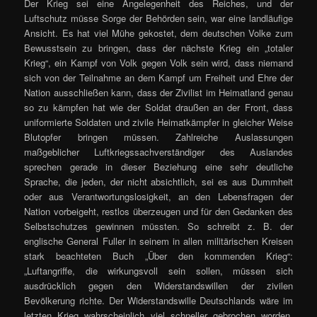
Der Krieg sei eine Angelegenheit des Reiches, und der
Luftschutz müsse Sorge der Behörden sein, war eine landläufige
Ansicht. Es hat viel Mühe gekostet, dem deutschen Volke zum
Bewusstsein zu bringen, dass der nächste Krieg ein „totaler
Krieg“, ein Kampf von Volk gegen Volk sein wird, dass niemand
sich von der Teilnahme an dem Kampf um Freiheit und Ehre der
Nation ausschließen kann, dass der Zivilist im Heimatland genau
so zu kämpfen hat wie der Soldat draußen an der Front, dass
uniformierte Soldaten und zivile Heimatkämpfer in gleicher Weise
Blutopfer bringen müssen. Zahlreiche Auslassungen
maßgeblicher Luftkriegssachverständiger des Auslandes
sprechen gerade in dieser Beziehung eine sehr deutliche
Sprache, die jeden, der nicht absichtlich, sei es aus Dummheit
oder aus Verantwortungslosigkeit, an den Lebensfragen der
Nation vorbeigeht, restlos überzeugen und für den Gedanken des
Selbstschutzes gewinnen müssten. So schreibt z. B. der
englische General Fuller in seinem in allen militärischen Kreisen
stark beachteten Buch „Über den kommenden Krieg“:
„Luftangriffe, die wirkungsvoll sein sollen, müssen sich
ausdrücklich gegen den Widerstandswillen der zivilen
Bevölkerung richte. Der Widerstandswille Deutschlands wäre im
letzten Krieg wahrscheinlich viel schneller gebrochen worden,