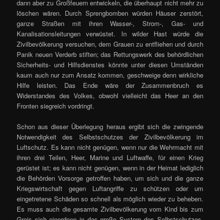
dann aber zu Großfeuern entwickeln, die überhaupt nicht mehr zu
löschen wären. Durch Sprengbomben würden Häuser zerstört,
ganze Straßen mit ihren Wasser-, Strom-, Gas- und
Kanalisationsleitungen verwüstet. In wilder Hast würde die
Zivilbevölkerung versuchen, dem Grauen zu entfliehen und durch
Panik neuen Verderb stiften; das Rettungswerk des behördlichen
Sicherheits- und Hilfsdienstes könnte unter diesen Umständen
kaum auch nur zum Ansatz kommen, geschweige denn wirkliche
Hilfe leisten. Das Ende wäre der Zusammenbruch es
Widerstandes des Volkes, obwohl vielleicht das Heer an den
Fronten siegreich vordringt.
Schon aus dieser Überlegung heraus ergibt sich die zwingende
Notwendigkeit des Selbstschutzes der Zivilbevölkerung im
Luftschutz. Es kann nicht genügen, wenn nur die Wehrmacht mit
ihren drei Teilen, Heer, Marine und Luftwaffe, für einen Krieg
gerüstet ist; es kann nicht genügen, wenn in der Heimat lediglich
die Behörden Vorsorge getroffen haben, um sich und die ganze
Kriegswirtschaft gegen Luftangriffe zu schützen oder um
eingetretene Schäden so schnell als möglich wieder zu beheben.
Es muss auch die gesamte Zivilbevölkerung vom Kind bis zum
Greis sich einordnen in das große System des Selbstschutzes,