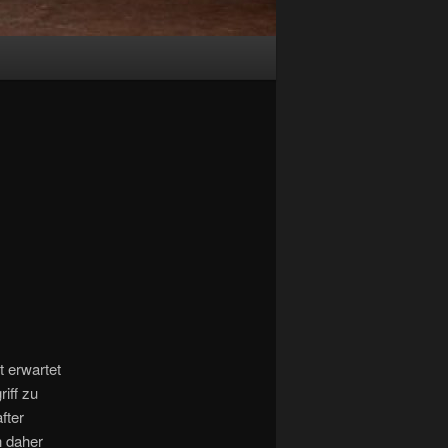
 erwartet
iff zu
fter
h daher