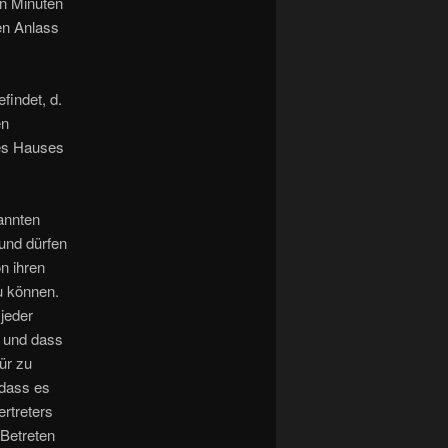
hn Minuten
en Anlass
findet, d.
en
es Hauses
annten
und dürfen
n ihren
u können.
jeder
 und dass
ür zu
 dass es
rtreters
Betreten