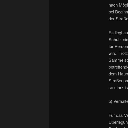
nach Mögli
bei Beginn
der Straße
Es liegt a
Schutz ni
für Perso
wird. Trot
Sammelsch
betreffend
dem Haupt
Straßenpas
so stark is
b) Verhal
Für das Ve
Überlegun