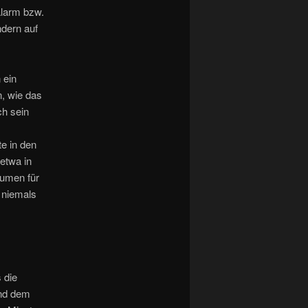
alarm bzw.
ndern auf
 ein
, wie das
ch sein
e in den
etwa in
äumen für
 niemals
 die
und dem