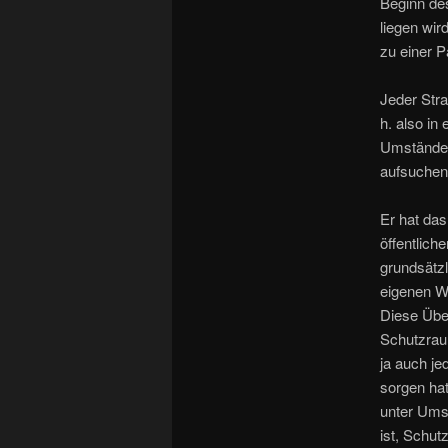
Beginn des
liegen wi
zu einer P
Jeder Stra
h. also in
Umständen
aufsuchen
Er hat das
öffentlic
grundsätzl
eigenen Wo
Diese Über
Schutzrau
ja auch je
sorgen hat
unter Umst
ist, Schu