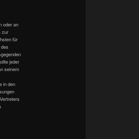
n oder an
s zur
hsten für
 des
rsgegenden
llte jeder
 an seinem
 in den
isungen
Vertreters
s