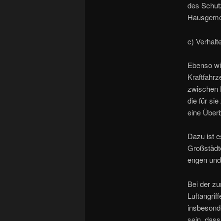
des Schut
Hausgemei
c) Verhal
Ebenso wi
Kraftfahrz
zwischen B
die für si
eine Über
Dazu ist e
Großstädte
engen und 
Bei der z
Luftangrif
insbesonde
sein, dass