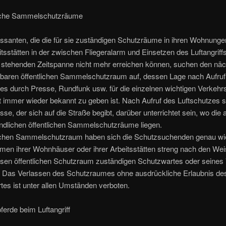
liche Sammelschutzräume
ssanten, die die für sie zuständigen Schutzräume in ihren Wohnunge
itsstätten in der zwischen Fliegeralarm und Einsetzen des Luftangriff
 stehenden Zeitspanne nicht mehr erreichen können, suchen den näc
chbaren öffentlichen Sammelschutzraum auf, dessen Lage nach Aufruf
zes durch Presse, Rundfunk usw. für die einzelnen wichtigen Verkeh
t immer wieder bekannt zu geben ist. Nach Aufruf des Luftschutzes so
se, der sich auf die Straße begibt, darüber unterrichtet sein, wo die
ndlichen öffentlichen Sammelschutzräume liegen.
lichen Sammelschutzraum haben sich die Schutzsuchenden genau wie
men ihrer Wohnhäuser oder ihrer Arbeitsstätten streng nach den We
esen öffentlichen Schutzraum zuständigen Schutzwartes oder seines 
n. Das Verlassen des Schutzraumes ohne ausdrückliche Erlaubnis de
es ist unter allen Umständen verboten.
erde beim Luftangriff