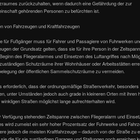
zraumes zurückzuhalten, wenn dadurch eine Gefährdung der zur
nschaft gehörenden Personen zu befürchten ist.
ten von Fahrzeugen und Kraftfahrzeugen
e für Fußgänger muss für Fahrer und Passagiere von Fuhrwerken un
eugen der Grundsatz gelten, dass sie für ihre Person in der Zeitspan
eginn des Fliegeralarmes und Einsetzen des Luftangriffes nach Mögl
e zuständigen Schutzräume ihrer Wohnhäuser oder Arbeitsstätten err
belegung der öffentlichen Sammelschutzräume zu vermeiden.
s erforderlich, dass der ordnungsmäßige Straßenverkehr, besonders 
n, unter Umständen jedoch auch grade in kleineren Orten mit ihren 
winkligen Straßen möglichst lange aufrechterhalten wird.
ur Verfügung stehenden Zeitspanne zwischen Fliegeralarm und Einse
fes wird zumeist ein sehr hoher Prozentsatz der Fuhrwerke und Fahr
re jedoch die meisten Kraftfahrzeuge – dadurch von der Straße zu e
 sie die für sie zuständigen Garagen und Stallungen noch erreichen 