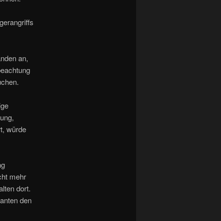
gerangriffs
änden an,
beachtung
uchen.
ige
kung,
t, würde
ng
cht mehr
lten dort.
santen den