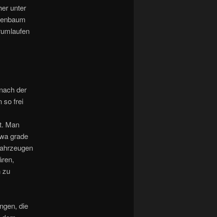
her unter
aßenbaum
erumlaufen
nach der
so frei
st. Man
twa grade
Fahrzeugen
ären,
 zu
ngen, die