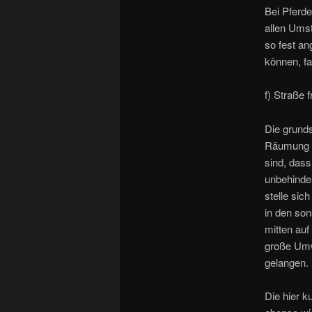
Bei Pferde
allen Ums
so fest an
können, fa
f) Straße f
Die grund
Räumung d
sind, das
unbehinder
stelle sic
in den so
mitten au
große Umw
gelangen.
Die hier 