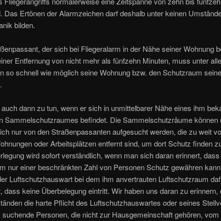
 Fliegerangriffs normalerweise eine Zeitspanne von zehn bis fünfze
rd. Das Ertönen der Alarmzeichen darf deshalb unter keinen Umständ
anik bilden.
ßenpassant, der sich bei Fliegeralarm in der Nähe seiner Wohnung be
 einer Entfernung von nicht mehr als fünfzehn Minuten, muss unter all
 so schnell wie möglich seine Wohnung bzw. den Schutzraum sein
.
 auch dann zu tun, wenn er sich in unmittelbarer Nähe eines ihm bek
hen Sammelschutzraumes befindet. Die Sammelschutzräume können 
ich nur von den Straßenpassanten aufgesucht werden, die zu weit vo
hnungen oder Arbeitsplätzen entfernt sind, um dort Schutz finden z
legung wird sofort verständlich, wenn man sich daran erinnert, dass 
m nur einer beschränkten Zahl von Personen Schutz gewähren kann
der Luftschutzhauswart bei dem ihm anvertrauten Luftschutzraum daf
, dass keine Überbelegung eintritt. Wir haben uns daran zu erinnern,
änden die harte Pflicht des Luftschutzhauswartes oder seines Stellve
tz suchende Personen, die nicht zur Hausgemeinschaft gehören, vom 