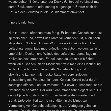
waagerechten Stücke unter der Decke (Unterzug) verbindet man
durch Bauklammern oder schräg aufgenagelte Bretter nach der
Art, wie der Gerüstbauer die Bauklammern anwendet.
Innere Einrichtung
Nun ist unser Luftschutzraum fertig. Er hat eine Gasschleuse, ist
splittersicher und, soweit das Material vorhanden ist, auch noch
abgestützt. Noch ein kurzes Wort, wie wir ihn einrichten. Die
Luftschutzraumanlage muß gründlich gesäubert werden. Es wird
empfohlen, Decken und Wände des Luftschutzraumanlage mit
Kalkmilch anzustreichen. Es soll doch da unten ein bißchen
wohnlich aussehen. Nach Möglichkeit wird man eine Lichtleitung
in den Luftschutzraum legen. Als Notbeleuchtung sind
elektrische Lampen mit Trockenbatterien bereitzulegen.
Beleuchtung mit Petroleumlampen, Kerzen, Karbid oder durch
sonstiges offenes Licht ist verboten. Für etwa 20 Insassen ist ein
Notabort zu schaffen. Der wird nicht immer sehr elegant sein. Es
genügt ja schon, daß hierfür Eimer bereitgestellt werden und
Sand, Erde oder Torf zum Einschütten in die Eimer, zur
Vermeidung von Geruchsbelästigung, zur Verfügung gehalten
werden. Der Notabort wird gegen den übrigen Raum abgetrennt,