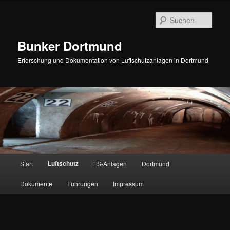
Zum
Inhalt
Such
wechseln
Bunker Dortmund
Erforschung und Dokumentation von Luftschutzanlagen in Dortmund
Hauptmenü
Luftschutz
Start
LS-Anlagen
Dortmund
Dokumente
Führungen
Impressum