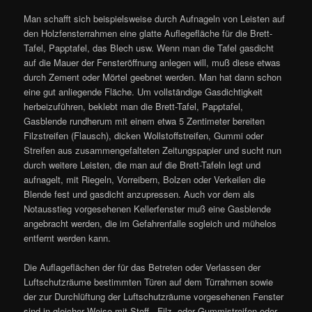
Man schafft sich beispielsweise durch Aufnageln von Leisten auf
den Holzfensterrahmen eine glatte Auflegefläche für die Brett-
Tafel, Papptafel, das Blech usw. Wenn man die Tafel gasdicht
auf die Mauer der Fensteröffnung anlegen will, muß diese etwas
durch Zement oder Mörtel geebnet werden. Man hat dann schon
eine gut anliegende Fläche. Um vollständige Gasdichtigkeit
herbeizuführen, beklebt man die Brett-Tafel, Papptafel,
Gasblende rundherum mit einem etwa 5 Zentimeter bereiten
Filzstreifen (Flausch), dicken Wollstoffstreifen, Gummi oder
Streifen aus zusammengefalteten Zeitungspapier und sucht nun
durch weitere Leisten, die man auf die Brett-Tafeln legt und
aufnagelt, mit Riegeln, Vorreibern, Bolzen oder Verkeilen die
Blende fest und gasdicht anzupressen. Auch vor dem als
Notausstieg vorgesehenen Kellerfenster muß eine Gasblende
angebracht werden, die im Gefahrenfalle sogleich und mühelos
entfernt werden kann.
Die Auflageflächen der für das Betreten oder Verlassen der
Luftschutzräume bestimmten Türen auf dem Türrahmen sowie
der zur Durchlüftung der Luftschutzräume vorgesehenen Fenster
sind in gleicher Weise mit Stoff-, Filz- oder Gummistreifen oder