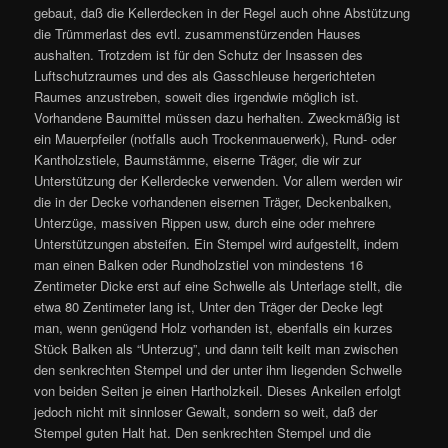
gebaut, daß die Kellerdecken in der Regel auch ohne Abstützung
die Trümmerlast des evtl. zusammenstürzenden Hauses
aushalten. Trotzdem ist für den Schutz der Insassen des
Luftschutzraumes und des als Gasschleuse hergerichteten
Raumes anzustreben, soweit dies irgendwie möglich ist.
Vorhandene Baumittel müssen dazu herhalten. Zweckmäßig ist
ein Mauerpfeiler (notfalls auch Trockenmauerwerk), Rund- oder
Kantholzstiele, Baumstämme, eiserne Träger, die wir zur
Unterstützung der Kellerdecke verwenden. Vor allem werden wir
die in der Decke vorhandenen eisernen Träger, Deckenbalken,
Unterzüge, massiven Rippen usw, durch eine oder mehrere
Unterstützungen absteifen. Ein Stempel wird aufgestellt, indem
man einen Balken oder Rundholzstiel von mindestens 16
Zentimeter Dicke erst auf eine Schwelle als Unterlage stellt, die
etwa 80 Zentimeter lang ist, Unter den Träger der Decke legt
man, wenn genügend Holz vorhanden ist, ebenfalls ein kurzes
Stück Balken als “Unterzug”, und dann teilt keilt man zwischen
den senkrechten Stempel und der unter ihm liegenden Schwelle
von beiden Seiten je einen Hartholzkeil. Dieses Ankeilen erfolgt
jedoch nicht mit sinnloser Gewalt, sondern so weit, daß der
Stempel guten Halt hat. Den senkrechten Stempel und die