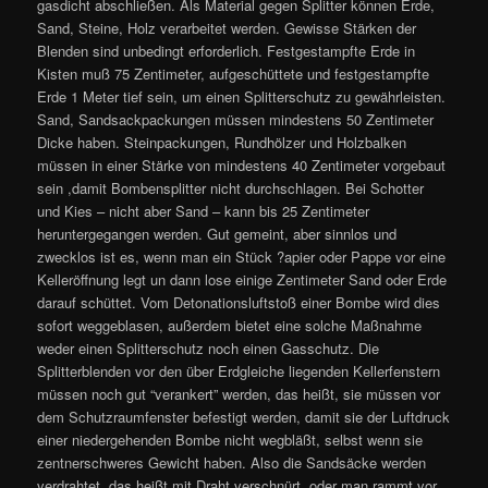
gasdicht abschließen. Als Material gegen Splitter können Erde,
Sand, Steine, Holz verarbeitet werden. Gewisse Stärken der
Blenden sind unbedingt erforderlich. Festgestampfte Erde in
Kisten muß 75 Zentimeter, aufgeschüttete und festgestampfte
Erde 1 Meter tief sein, um einen Splitterschutz zu gewährleisten.
Sand, Sandsackpackungen müssen mindestens 50 Zentimeter
Dicke haben. Steinpackungen, Rundhölzer und Holzbalken
müssen in einer Stärke von mindestens 40 Zentimeter vorgebaut
sein ,damit Bombensplitter nicht durchschlagen. Bei Schotter
und Kies – nicht aber Sand – kann bis 25 Zentimeter
heruntergegangen werden. Gut gemeint, aber sinnlos und
zwecklos ist es, wenn man ein Stück ?apier oder Pappe vor eine
Kelleröffnung legt un dann lose einige Zentimeter Sand oder Erde
darauf schüttet. Vom Detonationsluftstoß einer Bombe wird dies
sofort weggeblasen, außerdem bietet eine solche Maßnahme
weder einen Splitterschutz noch einen Gasschutz. Die
Splitterblenden vor den über Erdgleiche liegenden Kellerfenstern
müssen noch gut “verankert” werden, das heißt, sie müssen vor
dem Schutzraumfenster befestigt werden, damit sie der Luftdruck
einer niedergehenden Bombe nicht wegbläßt, selbst wenn sie
zentnerschweres Gewicht haben. Also die Sandsäcke werden
verdrahtet, das heißt mit Draht verschnürt, oder man rammt vor