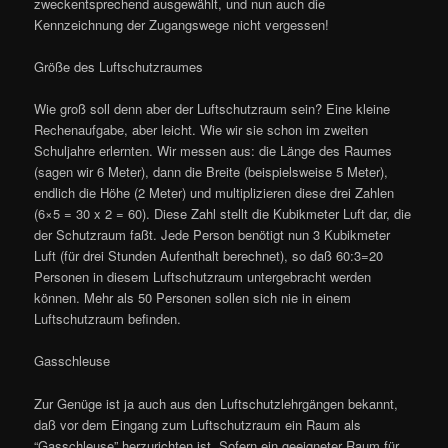
zweckentsprechend ausgewählt, und nun auch die
Kennzeichnung der Zugangswege nicht vergessen!
Größe des Luftschutzraumes
Wie groß soll denn aber der Luftschutzraum sein? Eine kleine
Rechenaufgabe, aber leicht. Wie wir sie schon im zweiten
Schuljahre erlernten. Wir messen aus: die Länge des Raumes
(sagen wir 6 Meter), dann die Breite (beispielsweise 5 Meter),
endlich die Höhe (2 Meter) und multiplizieren diese drei Zahlen
(6×5 = 30 x 2 = 60). Diese Zahl stellt die Kubikmeter Luft dar, die
der Schutzraum faßt. Jede Person benötigt nun 3 Kubikmeter
Luft (für drei Stunden Aufenthalt berechnet), so daß 60:3=20
Personen in diesem Luftschutzraum untergebracht werden
können. Mehr als 50 Personen sollen sich nie in einem
Luftschutzraum befinden.
Gasschleuse
Zur Genüge ist ja auch aus den Luftschutzlehrgängen bekannt,
daß vor dem Eingang zum Luftschutzraum ein Raum als
“Gasschleuse” herzurichten ist. Sofern ein geeigneter Raum für